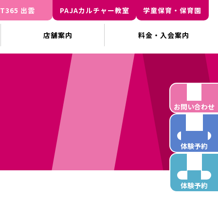
IT365 出雲
PAJAカルチャー教室
学童保育・保育園
店舗案内
料金・入会案内
お問い合わせ
ジュニア
体験予約
成人
体験予約